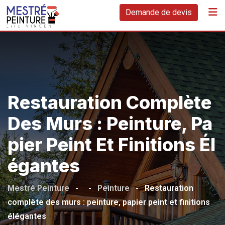
Skip
Demande de devis
to
content
Restauration Complète
Des Murs : Peinture, Pa
Pier Peint Et Finitions Él
Égantes
Mestré Peinture
-
-
Peinture
-
Restauration
complète des murs : peinture, papier peint et finitions
élégantes