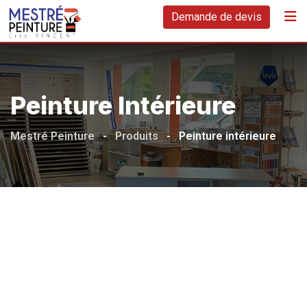
Skip
Demande de devis
to
content
Peinture Intérieure
Mestré Peinture
-
Produits
-
Peinture intérieure